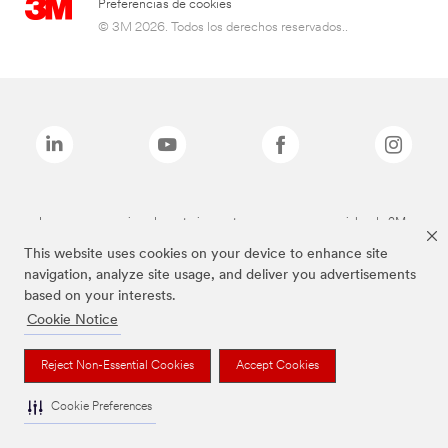
Preferencias de cookies
© 3M 2026. Todos los derechos reservados..
Las marcas mencionadas anteriormente son marcas comerciales de 3M.
This website uses cookies on your device to enhance site
navigation, analyze site usage, and deliver you advertisements
based on your interests.
Cookie Notice
Reject Non-Essential Cookies
Accept Cookies
Cookie Preferences