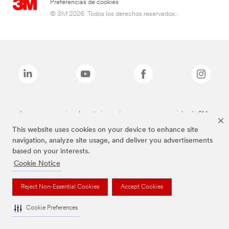
Preferencias de cookies
© 3M 2026. Todos los derechos reservados..
Las marcas mencionadas anteriormente son marcas comerciales de 3M.
This website uses cookies on your device to enhance site
navigation, analyze site usage, and deliver you advertisements
based on your interests.
Cookie Notice
Reject Non-Essential Cookies
Accept Cookies
Cookie Preferences