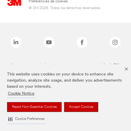
Preferencias de cookies
© 3M 2026. Todos los derechos reservados..
Las marcas mencionadas anteriormente son marcas comerciales de 3M.
This website uses cookies on your device to enhance site
navigation, analyze site usage, and deliver you advertisements
based on your interests.
Cookie Notice
Reject Non-Essential Cookies
Accept Cookies
Cookie Preferences