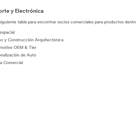
rte y Electrónica
a siguiente tabla para encontrar socios comerciales para productos dent
espacial
ño y Construcción Arquitectónica
motivo OEM & Tier
onalización de Auto
a Comercial
rónica
gía
ón de Instalaciones
idad Vial
res que venden productos de Transporte y Electrónica