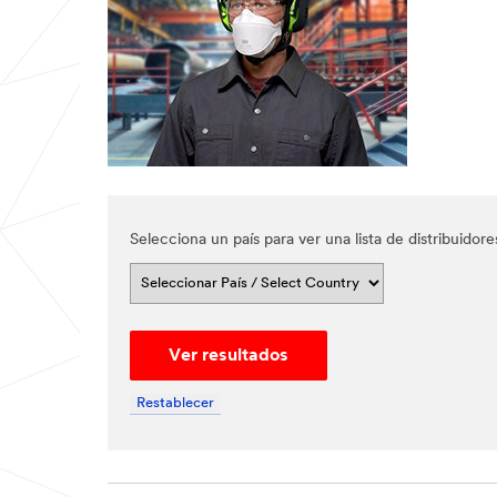
All fields
are
required
unless
indicated
optional
*
First
Name
Selecciona un país para ver una lista de distribuido
*
Last
Name
Ver resultados
*
Email
Address
Restablecer
*
Phone
Number