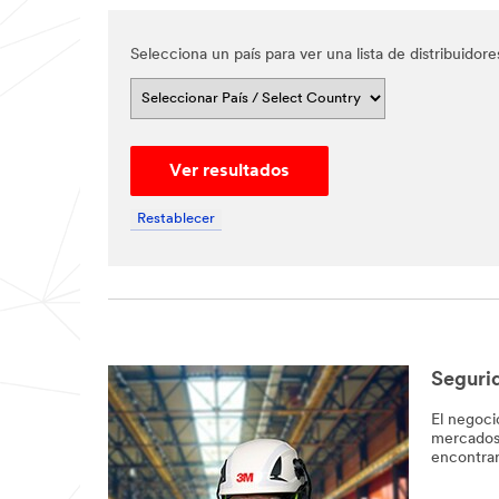
Selecciona un país para ver una lista de distribuid
Ver resultados
Restablecer
Close
Segurid
Help
El negoci
mercados 
Needed
encontrar