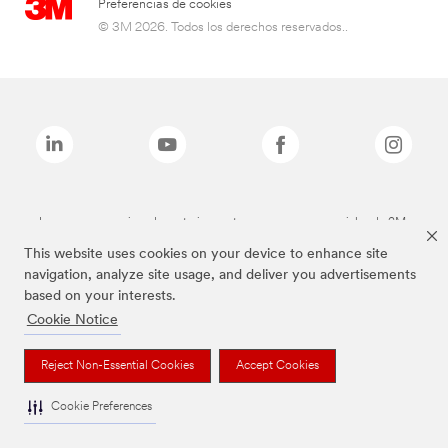
Preferencias de cookies
© 3M 2026. Todos los derechos reservados..
Las marcas mencionadas anteriormente son marcas comerciales de 3M.
This website uses cookies on your device to enhance site
navigation, analyze site usage, and deliver you advertisements
based on your interests.
Cookie Notice
Reject Non-Essential Cookies
Accept Cookies
Cookie Preferences