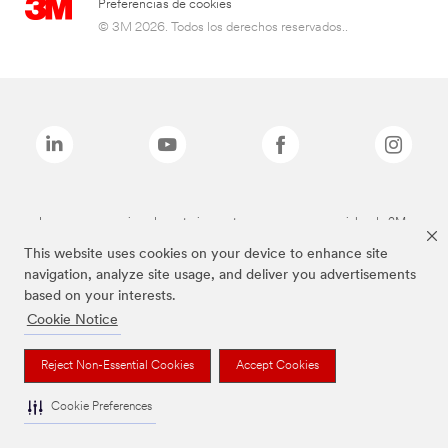
Preferencias de cookies
© 3M 2026. Todos los derechos reservados..
Las marcas mencionadas anteriormente son marcas comerciales de 3M.
This website uses cookies on your device to enhance site
navigation, analyze site usage, and deliver you advertisements
based on your interests.
Cookie Notice
Reject Non-Essential Cookies
Accept Cookies
Cookie Preferences