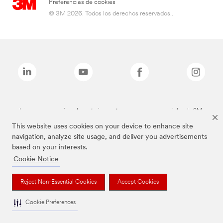
Preferencias de cookies
© 3M 2026. Todos los derechos reservados..
Las marcas mencionadas anteriormente son marcas comerciales de 3M.
This website uses cookies on your device to enhance site
navigation, analyze site usage, and deliver you advertisements
based on your interests.
Cookie Notice
Reject Non-Essential Cookies
Accept Cookies
Cookie Preferences