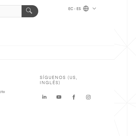
EC - ES
SÍGUENOS (US,
INGLÉS)
cto