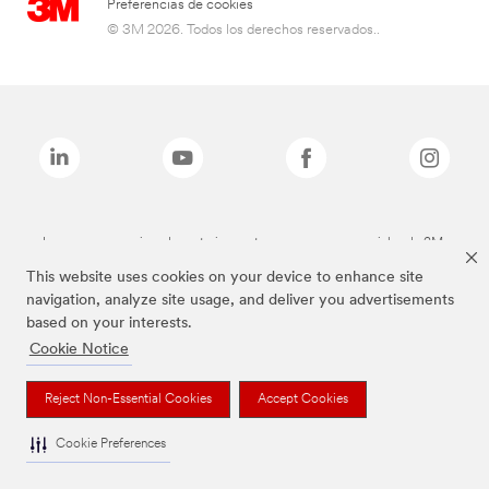
Preferencias de cookies
© 3M 2026. Todos los derechos reservados..
Las marcas mencionadas anteriormente son marcas comerciales de 3M.
This website uses cookies on your device to enhance site
navigation, analyze site usage, and deliver you advertisements
based on your interests.
Cookie Notice
Reject Non-Essential Cookies
Accept Cookies
Cookie Preferences