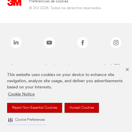
Preferencias de cookies
© 3M 2026. Todos los derechos reservados..
Las marcas mencionadas anteriormente son marcas comerciales de 3M.
This website uses cookies on your device to enhance site
navigation, analyze site usage, and deliver you advertisements
based on your interests.
Cookie Notice
Reject Non-Essential Cookies
Accept Cookies
Cookie Preferences