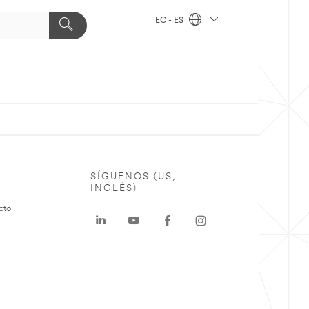
EC - ES
SÍGUENOS (US,
INGLÉS)
cto