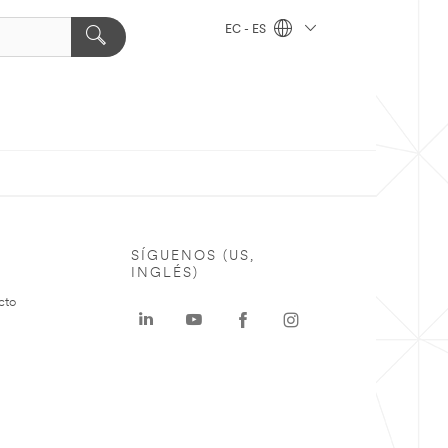
EC - ES
SÍGUENOS (US,
INGLÉS)
cto