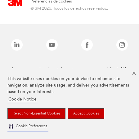
Preferencias de cookies
© 3M 2026. Todos los derechos reservados..
Las marcas mencionadas anteriormente son marcas comerciales de 3M.
This website uses cookies on your device to enhance site
navigation, analyze site usage, and deliver you advertisements
based on your interests.
Cookie Notice
Reject Non-Essential Cookies
Accept Cookies
Cookie Preferences