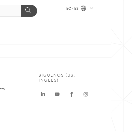
EC - ES
SÍGUENOS (US,
INGLÉS)
cto