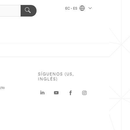
EC - ES
SÍGUENOS (US,
INGLÉS)
cto