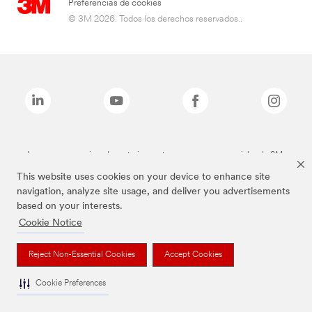
Preferencias de cookies
© 3M 2026. Todos los derechos reservados..
Las marcas mencionadas anteriormente son marcas comerciales de 3M.
This website uses cookies on your device to enhance site
navigation, analyze site usage, and deliver you advertisements
based on your interests.
Cookie Notice
Reject Non-Essential Cookies
Accept Cookies
Cookie Preferences