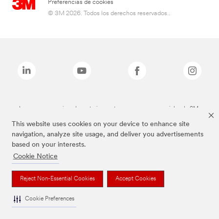
Preferencias de cookies
© 3M 2026. Todos los derechos reservados..
Las marcas mencionadas anteriormente son marcas comerciales de 3M.
This website uses cookies on your device to enhance site
navigation, analyze site usage, and deliver you advertisements
based on your interests.
Cookie Notice
Reject Non-Essential Cookies
Accept Cookies
Cookie Preferences