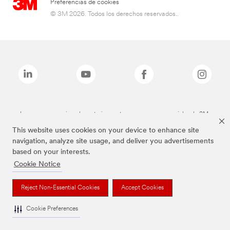
Preferencias de cookies
© 3M 2026. Todos los derechos reservados..
Las marcas mencionadas anteriormente son marcas comerciales de 3M.
This website uses cookies on your device to enhance site
navigation, analyze site usage, and deliver you advertisements
based on your interests.
Cookie Notice
Reject Non-Essential Cookies
Accept Cookies
Cookie Preferences