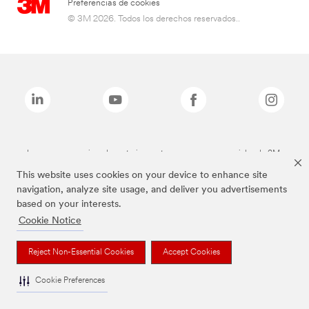
Preferencias de cookies
© 3M 2026. Todos los derechos reservados..
Las marcas mencionadas anteriormente son marcas comerciales de 3M.
This website uses cookies on your device to enhance site
navigation, analyze site usage, and deliver you advertisements
based on your interests.
Cookie Notice
Reject Non-Essential Cookies
Accept Cookies
Cookie Preferences