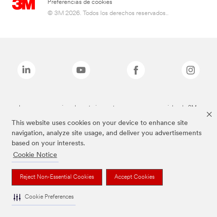
Preferencias de cookies
© 3M 2026. Todos los derechos reservados..
Las marcas mencionadas anteriormente son marcas comerciales de 3M.
This website uses cookies on your device to enhance site
navigation, analyze site usage, and deliver you advertisements
based on your interests.
Cookie Notice
Reject Non-Essential Cookies
Accept Cookies
Cookie Preferences