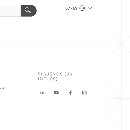
EC - ES
SÍGUENOS (US,
INGLÉS)
cto