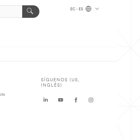
EC - ES
SÍGUENOS (US,
INGLÉS)
cto