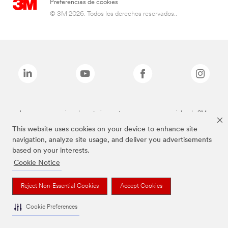
Preferencias de cookies
© 3M 2026. Todos los derechos reservados..
Las marcas mencionadas anteriormente son marcas comerciales de 3M.
This website uses cookies on your device to enhance site
navigation, analyze site usage, and deliver you advertisements
based on your interests.
Cookie Notice
Reject Non-Essential Cookies
Accept Cookies
Cookie Preferences