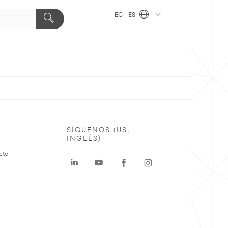
EC - ES
SÍGUENOS (US,
INGLÉS)
cto