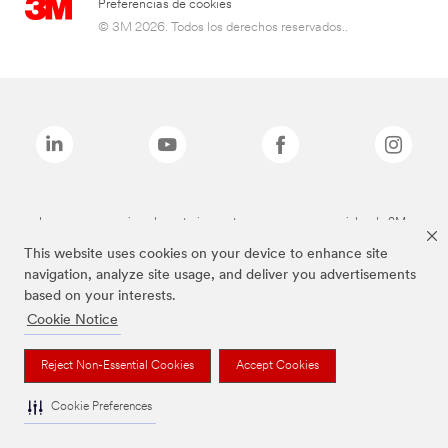
Preferencias de cookies
© 3M 2026. Todos los derechos reservados..
Las marcas mencionadas anteriormente son marcas comerciales de 3M.
This website uses cookies on your device to enhance site
navigation, analyze site usage, and deliver you advertisements
based on your interests.
Cookie Notice
Reject Non-Essential Cookies
Accept Cookies
Cookie Preferences