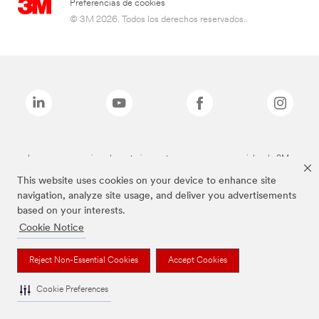
Preferencias de cookies
© 3M 2026. Todos los derechos reservados..
Las marcas mencionadas anteriormente son marcas comerciales de 3M.
This website uses cookies on your device to enhance site
navigation, analyze site usage, and deliver you advertisements
based on your interests.
Cookie Notice
Reject Non-Essential Cookies
Accept Cookies
Cookie Preferences