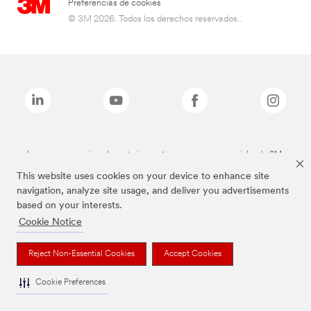
Preferencias de cookies
© 3M 2026. Todos los derechos reservados..
Las marcas mencionadas anteriormente son marcas comerciales de 3M.
This website uses cookies on your device to enhance site
navigation, analyze site usage, and deliver you advertisements
based on your interests.
Cookie Notice
Reject Non-Essential Cookies
Accept Cookies
Cookie Preferences