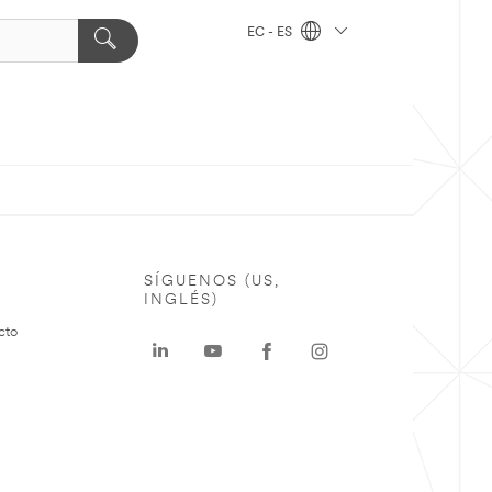
EC - ES
SÍGUENOS (US,
INGLÉS)
cto