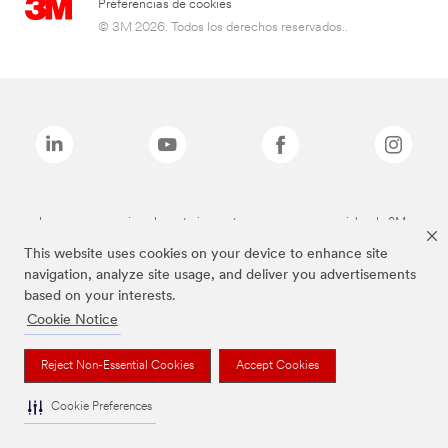
Preferencias de cookies
© 3M 2026. Todos los derechos reservados..
Las marcas mencionadas anteriormente son marcas comerciales de 3M.
This website uses cookies on your device to enhance site
navigation, analyze site usage, and deliver you advertisements
based on your interests.
Cookie Notice
Reject Non-Essential Cookies
Accept Cookies
Cookie Preferences