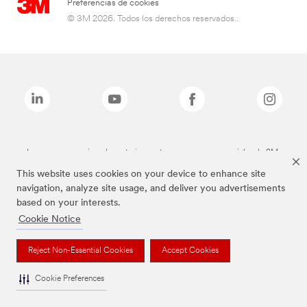
Preferencias de cookies
© 3M 2026. Todos los derechos reservados..
Las marcas mencionadas anteriormente son marcas comerciales de 3M.
This website uses cookies on your device to enhance site
navigation, analyze site usage, and deliver you advertisements
based on your interests.
Cookie Notice
Reject Non-Essential Cookies
Accept Cookies
Cookie Preferences