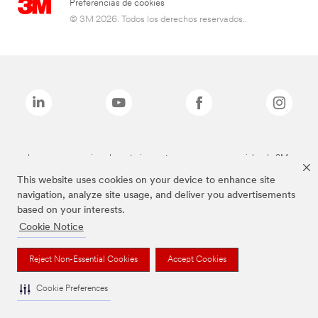
Preferencias de cookies
© 3M 2026. Todos los derechos reservados..
Las marcas mencionadas anteriormente son marcas comerciales de 3M.
This website uses cookies on your device to enhance site
navigation, analyze site usage, and deliver you advertisements
based on your interests.
Cookie Notice
Reject Non-Essential Cookies
Accept Cookies
Cookie Preferences