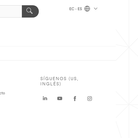
EC - ES
SÍGUENOS (US,
INGLÉS)
cto