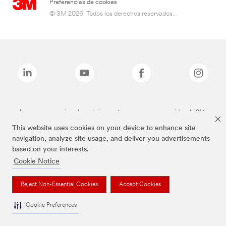
Preferencias de cookies
© 3M 2026. Todos los derechos reservados..
Las marcas mencionadas anteriormente son marcas comerciales de 3M.
This website uses cookies on your device to enhance site
navigation, analyze site usage, and deliver you advertisements
based on your interests.
Cookie Notice
Reject Non-Essential Cookies
Accept Cookies
Cookie Preferences