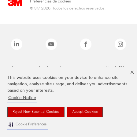
Preferencias de cookies
© 3M 2026. Todos los derechos reservados..
Las marcas mencionadas anteriormente son marcas comerciales de 3M.
This website uses cookies on your device to enhance site
navigation, analyze site usage, and deliver you advertisements
based on your interests.
Cookie Notice
Reject Non-Essential Cookies
Accept Cookies
Cookie Preferences