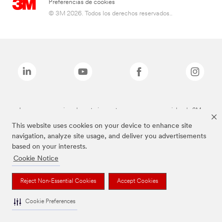
Preferencias de cookies
© 3M 2026. Todos los derechos reservados..
Las marcas mencionadas anteriormente son marcas comerciales de 3M.
This website uses cookies on your device to enhance site
navigation, analyze site usage, and deliver you advertisements
based on your interests.
Cookie Notice
Reject Non-Essential Cookies
Accept Cookies
Cookie Preferences