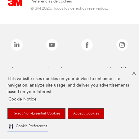
Preferencias de cookies
© 3M 2026. Todos los derechos reservados..
Las marcas mencionadas anteriormente son marcas comerciales de 3M.
This website uses cookies on your device to enhance site
navigation, analyze site usage, and deliver you advertisements
based on your interests.
Cookie Notice
Reject Non-Essential Cookies
Accept Cookies
Cookie Preferences