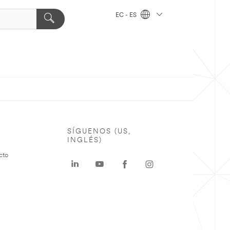
EC - ES
SÍGUENOS (US,
INGLÉS)
cto