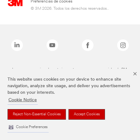
Preferencias de cookies
© 3M 2026. Todos los derechos reservados..
Las marcas mencionadas anteriormente son marcas comerciales de 3M.
This website uses cookies on your device to enhance site
navigation, analyze site usage, and deliver you advertisements
based on your interests.
Cookie Notice
Reject Non-Essential Cookies
Accept Cookies
Cookie Preferences