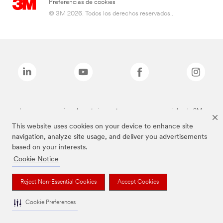
Preferencias de cookies
© 3M 2026. Todos los derechos reservados..
Las marcas mencionadas anteriormente son marcas comerciales de 3M.
This website uses cookies on your device to enhance site
navigation, analyze site usage, and deliver you advertisements
based on your interests.
Cookie Notice
Reject Non-Essential Cookies
Accept Cookies
Cookie Preferences