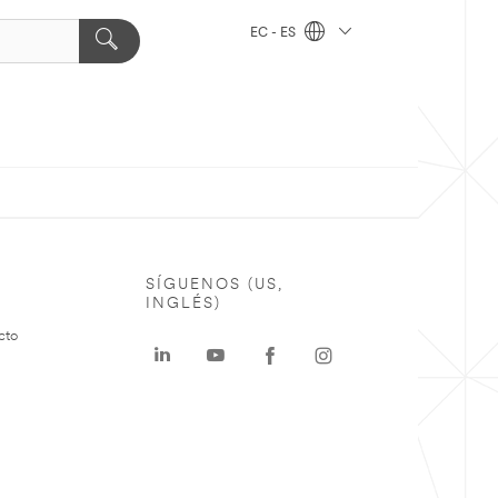
EC - ES
SÍGUENOS (US,
INGLÉS)
cto