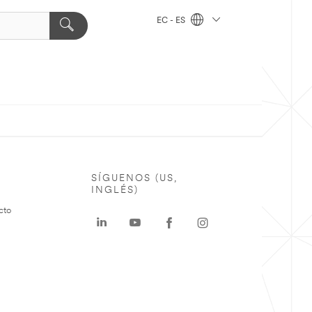
EC - ES
SÍGUENOS (US,
INGLÉS)
cto