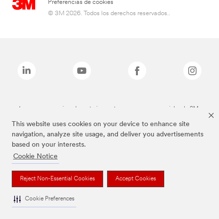
Preferencias de cookies
© 3M 2026. Todos los derechos reservados..
Las marcas mencionadas anteriormente son marcas comerciales de 3M.
This website uses cookies on your device to enhance site
navigation, analyze site usage, and deliver you advertisements
based on your interests.
Cookie Notice
Reject Non-Essential Cookies
Accept Cookies
Cookie Preferences