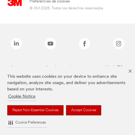
Preferencias de cookies
© 3M 2026. Todos los derechos reservados..
Las marcas mencionadas anteriormente son marcas comerciales de 3M.
This website uses cookies on your device to enhance site
navigation, analyze site usage, and deliver you advertisements
based on your interests.
Cookie Notice
Reject Non-Essential Cookies
Accept Cookies
Cookie Preferences