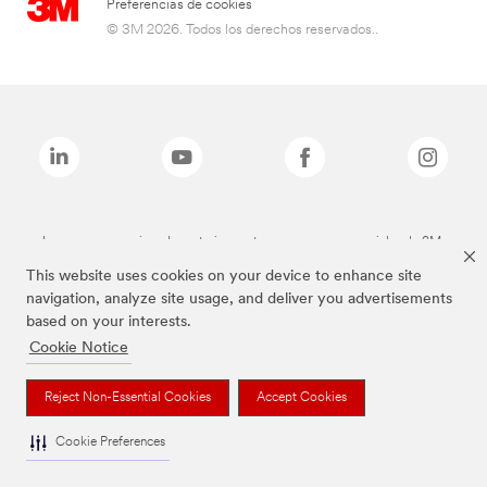
Preferencias de cookies
© 3M 2026. Todos los derechos reservados..
Las marcas mencionadas anteriormente son marcas comerciales de 3M.
This website uses cookies on your device to enhance site
navigation, analyze site usage, and deliver you advertisements
based on your interests.
Cookie Notice
Reject Non-Essential Cookies
Accept Cookies
Cookie Preferences