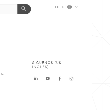
EC - ES
SÍGUENOS (US,
INGLÉS)
cto