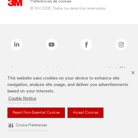
Preferencias de cookies
© 3M 2026. Todos los derechos reservados..
Las marcas mencionadas anteriormente son marcas comerciales de 3M.
This website uses cookies on your device to enhance site
navigation, analyze site usage, and deliver you advertisements
based on your interests.
Cookie Notice
Reject Non-Essential Cookies
Accept Cookies
Cookie Preferences