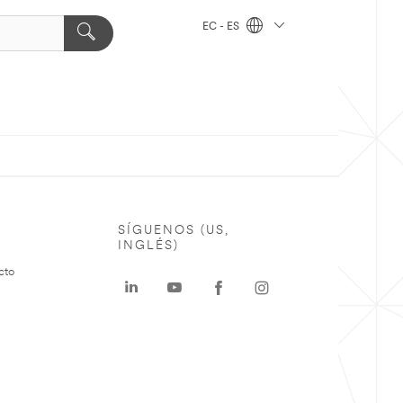
EC - ES
SÍGUENOS (US,
INGLÉS)
cto