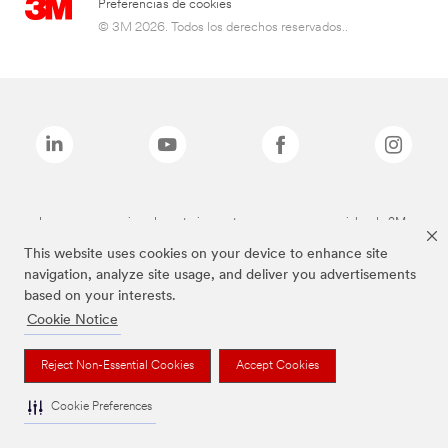
Preferencias de cookies
© 3M 2026. Todos los derechos reservados..
Las marcas mencionadas anteriormente son marcas comerciales de 3M.
This website uses cookies on your device to enhance site
navigation, analyze site usage, and deliver you advertisements
based on your interests.
Cookie Notice
Reject Non-Essential Cookies
Accept Cookies
Cookie Preferences