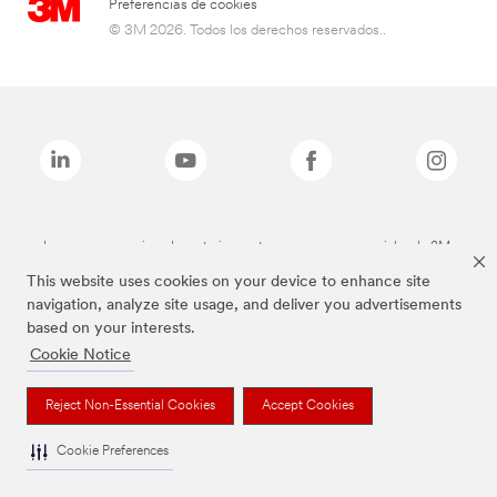
Preferencias de cookies
© 3M 2026. Todos los derechos reservados..
Las marcas mencionadas anteriormente son marcas comerciales de 3M.
This website uses cookies on your device to enhance site
navigation, analyze site usage, and deliver you advertisements
based on your interests.
Cookie Notice
Reject Non-Essential Cookies
Accept Cookies
Cookie Preferences