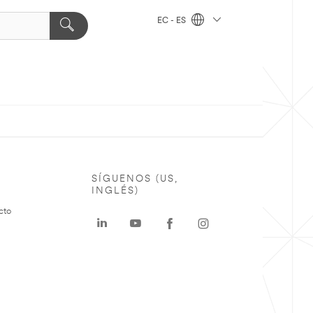
EC - ES
SÍGUENOS (US,
INGLÉS)
cto